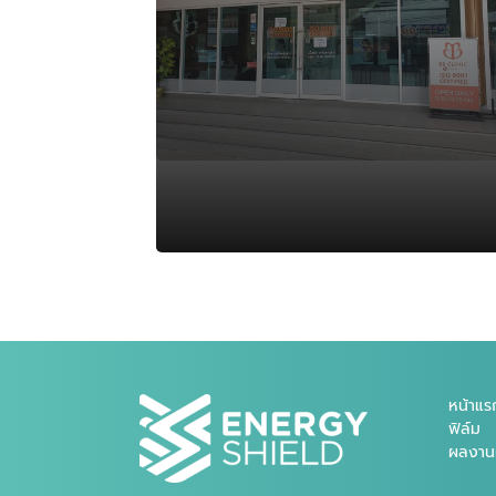
หน้าแร
ฟิล์ม
ผลงานท